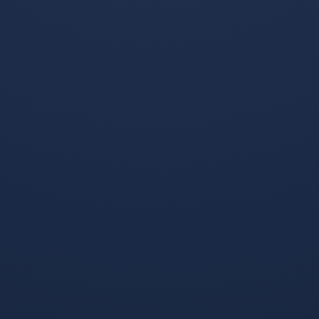
启示：现代篮球的进化方向
这场西决生死战或许会成为联盟的一个转折点，它向全世界
展示了团队篮球在最高水平比赛中的统治力，在个人天赋日
益突出的今天，热火队证明了体系、文化和团队合作仍然是
篮球运动的基石。
雷霆队的失败并非天赋的失败，而是篮球理念的落后，在现
代篮球中，个人能力必须融入团队体系才能发挥最大威力，
单纯的个人英雄主义，在面对高度组织化的团队时,往往会显
得力不从心。
当颁奖仪式上，热火队队长举起西部冠军奖杯时，他说：“这
不是某个人的胜利，这是每一个人的胜利。”这句话完美总结
了这场比赛的意义。