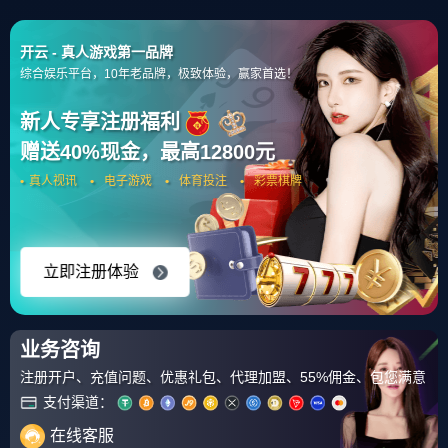
开云体育官网-西决生死战焦点战，热火打穿雷
霆，团队篮球的终极胜利
2026-02-02 15:00:33
球队巡礼
开云美加墨
378
|
1
条评论
当终场哨声响起，比分定格在112-98，迈阿密热火队球员相拥
庆祝，而俄克拉荷马雷霆队的球员们则黯然离场，这场被媒
体称为“西决生死战”的焦点对决，最终以热火队全面打穿雷霆
队的防线告终，但比分背后，隐藏着一场关于篮球哲学的深
刻对话——个人天赋与团队体系,究竟谁能主宰赛场？
第一节：天赋之城与体系之师
赛前分析普遍认为，这是一场“天赋”与“体系”的对决，雷霆队