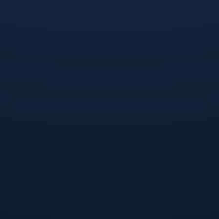
378
次浏览
开云体育2026-年度焦点之战，当国王摘下玫瑰，开拓者时代悄然落幕
开云体育app-南美雄鹰展翅，F组暗流涌动，秘鲁压制伊朗，努涅斯闪耀世界杯
开云体育中国-2026世界
开云下载-冷门之夜，哥
开云下载-沙漠绿洲的黄
杯出线战震撼一幕，韩
斯达黎加的铁血防守，
昏，厄瓜多尔压制沙
国5-1大胜西班牙，托纳
如何让英格兰在2026世
特，布罗佐维奇致命一
利独造三球主导比赛
界杯H组遭遇滑铁卢
击锁定胜局