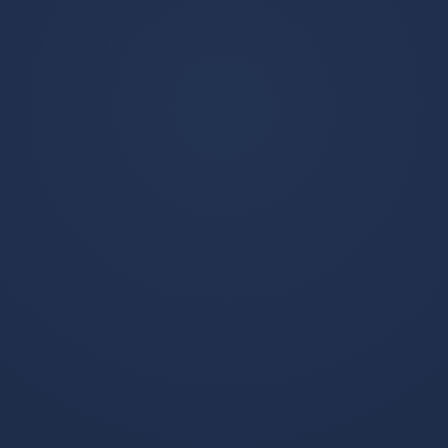
第二，进攻的共享性
，热火全队7人得分上双，没有一位球员
出手超过20次，却有4位球员助攻超过5次，这种全民皆兵的
进攻模式让雷霆的防守无所适从——你无法针对某一位球员
制定防守策略。
第三，心理的坚韧性
，在季后赛这样的高压环境下，体系往
往比天赋更可靠，当比赛陷入僵局时，热火球员依然能严格
执行战术，而雷霆则倾向于回归个人单打，这种心理层面的
稳定性,在生死战中成为决定性因素。
第四，教练的博弈
，斯波尔斯特拉教练本场的战术调整堪称
大师级，从对雷霆核心的针对性防守，到进攻端的多人轮
转，每一步都走在雷霆教练组之前，而雷霆队则显得应变不
足,过于依赖球员的临场发挥。