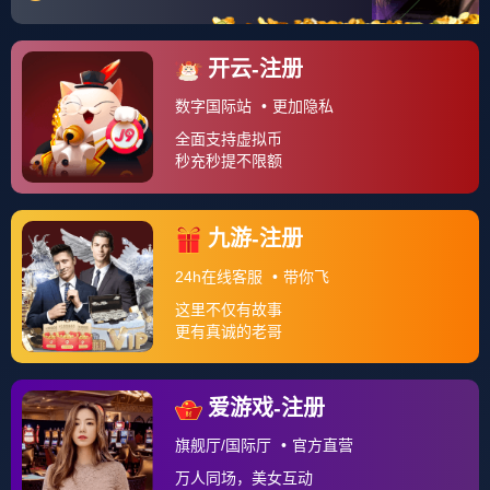
总身价超过12亿欧元的豪华阵容，凯恩、贝林厄姆、萨卡、
福登，一个个名字足以让任何对手胆寒，媒体预测的比分清
一色倒向三狮军团，博彩公司开出的赔率更是悬殊得令人发
笑，足球的魅力恰恰在于它的不可预测性，当比赛真正开始
后，人们才惊讶地发现，哥斯达黎加人不是来“陪太子读书”
的，他们带着一套精密设计的战术，带着一颗无畏的心，准
备在世界杯的舞台上，上演一出平民逆袭的经典剧本。