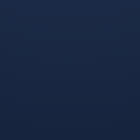
的防守反击不是简单的“蹲坑”，而是每一次防守都有的放矢，
每一次反击都蕴含着精密的路线设计与时机把握，德容的表
现，则将一名中场核心的战术价值诠释到了极致——他不只
是传球机器，更是球队由守转攻的加速器，对手防线的拆解
者。
当裁判吹响终场哨,H组的出线形势瞬间变得扑朔迷离，英格
兰人不得不重新审视这个原本被认为轻松的小组，而哥斯达
黎加人则用一场荡气回肠的胜利向全世界宣告：在这片绿茵
场上，永远不要轻视任何一个敢于做梦、敢于战斗的对手，
冷门之所以成为经典，不是因为它的偶然，而是因为它背后
那些不为人知的努力、坚持与智慧，2026年夏天，这场哥斯
达黎加压制英格兰的比赛，注定会成为世界杯历史上一段难
以磨灭的记忆。