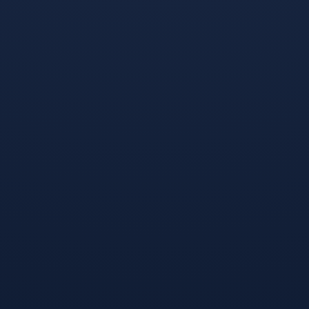
114
次浏览
开云FIFA-绿洲奇迹，2026世界杯揭幕战，哥斯达黎加逆转巴西，苏亚雷斯引领加勒比风暴
开云体育下载-2026世界杯B组激战，捷克力克瑞士，穆西亚拉闪耀全场