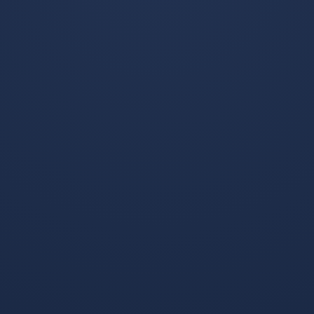
段由替补上场的帕尔默打进一粒挽回颜面的进球，但已无法
改变大局。
这场比赛,哥斯达黎加用堪称完美的战术执行，为世界足坛上
了生动的一课：在顶级足球赛事中，战术纪律、团队协作与
核心球员的闪光，可以弥补天赋与身价上的巨大差距，他们