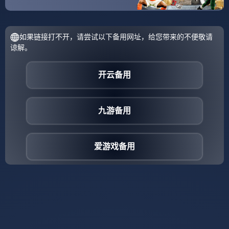
动作都指向一个目的：在由守转攻的那一瞬间，用最简洁、
最高效的方式将球送到最具威胁的区域，全场比赛，德容完
成了惊人的12次成功长传，5次关键传球，以及3次直接创造
射门机会的传球，更令人惊叹的是，他在防守端的贡献同样
不可忽视，7次抢断、4次拦截的数据，让他在攻防两端都成
为了球场上最忙碌也最耀眼的存在。
哥斯达黎加的第一个进球,正是德容个人能力的极致体现，那
是比赛第34分钟，英格兰一次角球进攻被破坏后，球落到德
容脚下，他没有急着出球，而是用一次假动作晃过扑上来的
赖斯，随即抬头观察，一脚超过40米的弧线长传，精准地找
到了已经在边路开始冲刺的边锋，接下来的传中、抢点，一
气呵成，那一刻，看台上的惊呼声尚未落下，皮球已经撞上
了英格兰的球网，从后场断球到完成破门，仅仅用时11秒，
哥斯达黎加的防守反击，快得就像一个精心编排的闪电战。