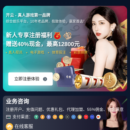
开云下载-冷门之夜，哥斯达黎加的铁血防守，如
何让英格兰在2026世界杯H组遭遇滑铁卢
2026-07-02 4:38:48
球队巡礼
开云美加墨
114
|
0
条评论
2026年6月,北美大陆的盛夏热浪席卷着每一个世界杯赛场，而
在H组的一场焦点战中，一个足以载入世界杯史册的冷门正在
悄然酝酿，当终场哨声响起时，哥斯达黎加球员跪地怒吼，
他们的教练团队成员相拥而泣，而看台上那一小片红色、白
色与蓝色交织的旗帜，在数万名英格兰球迷的沉默中，显得
格外耀眼，2:1，哥斯达黎加人用一场教科书般的防守反击，
将夺冠大热门英格兰彻底压制，让整个足球世界为之震动。
赛前,没有人看好这支来自中美洲的小国球队，英格兰队坐拥