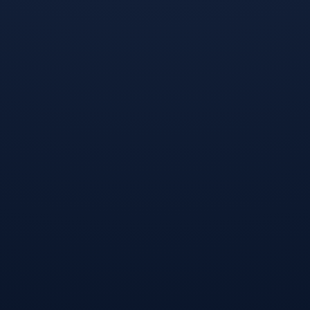
发表评论：
1
条评论