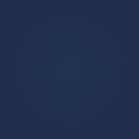
动作的边缘，他用一记教科书般的“滑铲解围”，不仅将球干净
利落地破坏出边线，更在铲球落地瞬间迅速起身，顺势发动
快速反击，这一连串动作行云流水，展现了令人叹为观止的
身体控制能力与防守意识。
随后,德国队由哈弗茨再下一城，锁定3比1的胜局，而阿诺德