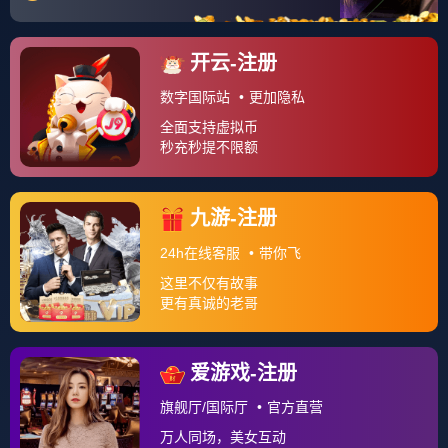
比赛从第一分钟起就弥漫着硝烟味,哥伦比亚队携上届世界杯
八强之勇，以他们标志性的凶悍逼抢和流畅反击向德国腹地
发起冲击，J罗的穿针引线，路易斯·迪亚斯在左路的疾驰，一
度让德国队的防线风声鹤唳，德国队主帅早已洞悉对手的命
门——高位压迫与边中结合，而阿诺德，正是这枚战术棋局
中最关键的一颗落子。
开场第23分钟,阿诺德在右路接到基米希的斜长传，他并未选
择常规的停球调整，而是直接迎球凌空垫向禁区弧顶，这一
脚充满想象力的传球，如同精确制导的炮弹，穿越了哥伦比
亚三名防守球员的站位空隙，恰好落在格纳布里的跑动线路
上，后者不等皮球落地，一记势大力沉的扫射轰开了奥斯皮
纳把守的球门，1比0！整个球场爆发出震耳欲聋的欢呼，这
粒进球的百分之八十功劳，要记在阿诺德那“上帝视角”的传中
上——他仿佛在球场上空悬挂了一台摄像机，精准捕捉到每