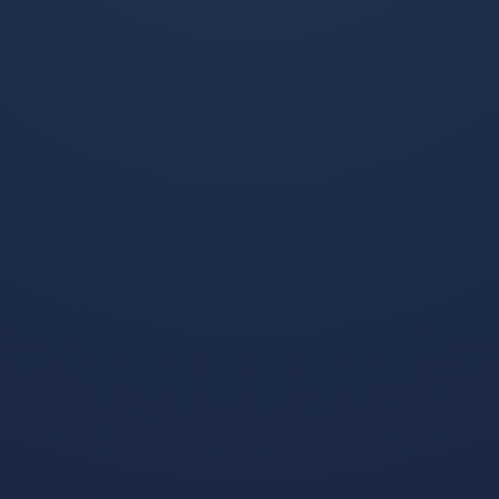
的个人数据单上，赫然写着：1个进球、1次助攻、3次关键传
球、2次抢断、4次解围、以及全场最高的跑动距离12.7公里，
赛后，国际足联官方将“全场最佳球员”的奖项颁给了他，评语
是：“他重新定义了边后卫的攻防边界，用足球智慧与勇气照
亮了赛场。”
这场比赛的意义远不止于一场小组赛的胜利,G组强强对话的
结果，让德国队在出线形势中占据主动，而阿诺德的“闪耀全
场”，更像是一面镜子，照出了现代足球对全能型球员的渴
求，他既能用精确制导的传球撕开防线，也能用奋不顾身的
铲球守护禁区；既能组织串联，也能一击致命，当传统边后
卫的职责被无限放大，当“攻防一体”成为衡量顶尖球员的标
准，阿诺德用这场表演给出了最佳答案。
2026年世界杯G组的这场对决,注定会被载入史册，它不仅是
德国战车重铸辉煌的起点，更是特伦特·亚历山大-阿诺德从一