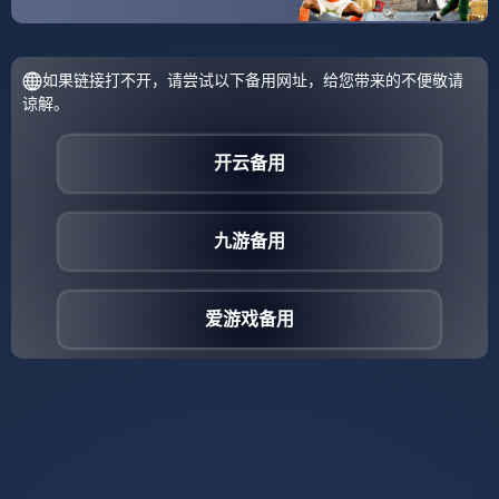
心理防线。
如果说前两次闪光尚属战术配合的极致体现,那么第77分钟的
一幕，则让阿诺德完成了从“顶级球员”到“全场最佳”的升华，
哥伦比亚队获得前场任意球，J罗将球吊入禁区，混战中皮球
滚到禁区前沿，眼看就要被哥伦比亚球员控制形成二次进
攻，阿诺德如猎豹般从三十米外冲刺回防，在必须做出铲球