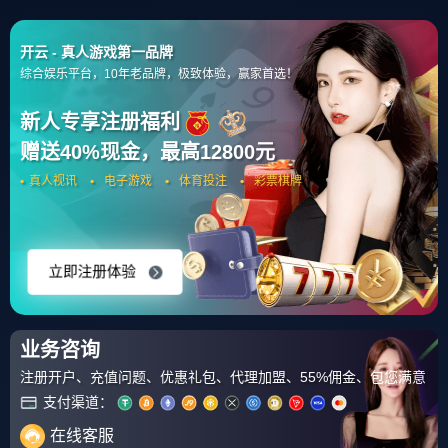
开云体育下载-北欧风暴与红魔狂舞，加维闪耀，
比利时逆转瑞典，缔造2026世界杯D组经典
2026-06-30 3:38:41
世界杯
开云美加墨
117
|
0
条评论
2026年世界杯D组的战火，在北美大陆点燃了最炽热的一刻，
当比利时对阵瑞典的终场哨音在北纬的夜空下响起，4:3的比
分定格在电子屏上，不仅宣告了一场荡气回肠的逆转，更让
世界记住了那个18岁的西班牙裔比利时天才——加维，在“北
欧风暴”与“红魔狂舞”的激烈碰撞中,足球的魅力在这片绿茵场
上得到了最酣畅淋漓的诠释。
开局：瑞典的钢铁风暴