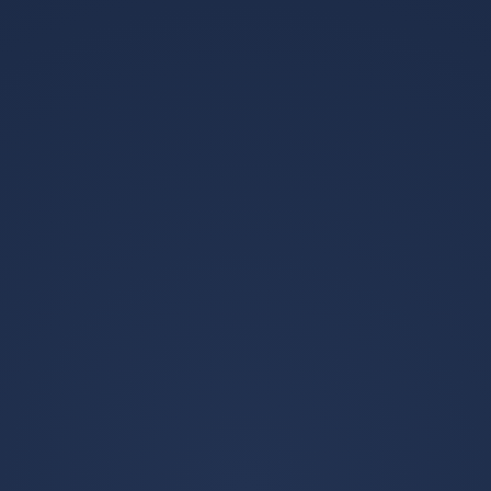
力抽射，他深吸一口气，助跑，摆腿，皮球在空中划出一道匪夷
禁区角外的空档处，那个位置，巴西队一名后卫下意识地上前试
急速旋转，直接弹向后点，混乱中，美国队的替补前锋佩皮抢在