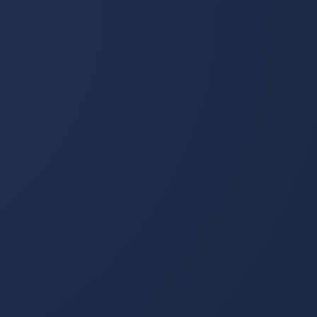
北欧新章
标签列表