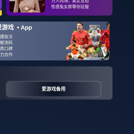
世界杯
MORE>
开云体育下载-防守反击奏效，乌拉圭
07-05
横扫哥伦比亚，内马尔完成致命一击
开云体育登录-蓝衣军团逆转之夜，
07-04
2026世界杯A组焦点战，意大利绝杀
乌兹别克斯坦，库尔图瓦主导攻守转
换
开云官网2026-魔幻之夜，登贝莱压
07-04
哨绝杀，厄瓜多尔2-1克罗地亚谱写
2026世界杯C组传奇
开云APP-震惊足坛！2026世界杯E组
07-03
焦点战，泰国2-1力克巴西，吉鲁三
助攻主导比赛
开云下载-2026世界杯历史重演，喀
07-03
麦隆对阵秘鲁，阿方索·戴维斯发挥关
键作用，战术成功