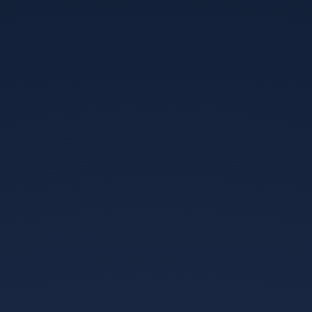
奇，这位身披10号球衣的老将，没有大喊大叫，他只是用一次次
他回撤到中圈拿球，用一个假动作晃开上来逼抢的吉马良斯，随
上的德斯特，球速、落点、弧线——妙到毫巅。
对手，也不需要暴力远射轰开球门，他的魔力，在于对空间的洞
他就像一位指挥家，用双手拨弄着无形的丝线,让整支美国队逐渐
左侧拿球，面对巴西队两人的包夹，他没有匆忙出球，而是用一
撞到一起，随后，他左脚送出一记看似简单的直塞，皮球从巴西
像手术刀般精准地找到了斜插的普利西奇，后者心领神会，领球
劳要记在莫德里奇身上，他的传球，诡异地提前洞穿了巴西队整
着比赛，普利西奇进球后第一个跑向莫德里奇,紧紧拥抱了这位老