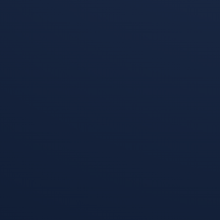
98
次浏览