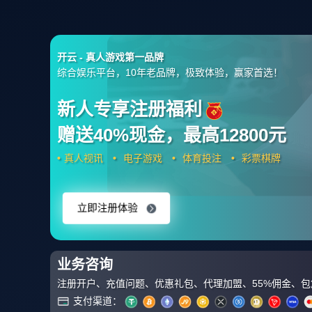
首页
球队
开云FIFA-魔笛悠扬，
不老传奇
2026-06-29 3:09:26
世界杯
开云美加墨
2026年夏天，当世界杯的战火在北美大陆燃
球王国巴西，这本该是一场实力悬殊的对决—