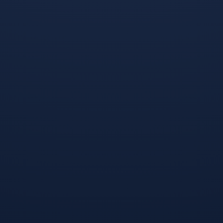
124
次浏览
开云体育平台APP-2026世界杯E组上演巅峰对决，美国绝杀乌拉圭，格列兹曼闪耀全场引领进攻狂潮
开云体育在线-世界杯头名之争，泰国黑马奇迹终结，久保建英一剑封喉摩洛哥笑傲群雄
开云体育下载-防守反击
开云体育登录-蓝衣军团
开云官网2026-魔幻之
奏效，乌拉圭横扫哥伦
逆转之夜，2026世界杯A
夜，登贝莱压哨绝杀，