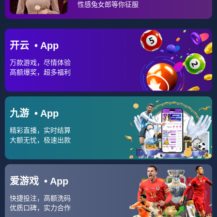
而在这场控球盛宴中,最耀眼的明星无疑是法国前锋安托万·格
列兹曼，这位曾经的世界杯冠军成员，在丹麦队中竟扮演了
核心组织的角色，格列兹曼的表现堪称完美——他不仅打入
一球，还送出一次助攻，全场触球次数高达128次，创造了5
次关键传球，他的跑位灵动如狐，他的传球精准如针，他在
前场的每一次拿球都让德国防线如临大敌，格列兹曼仿佛找
到了职业生涯的第二春，在丹麦的战术体系中如鱼得水，展