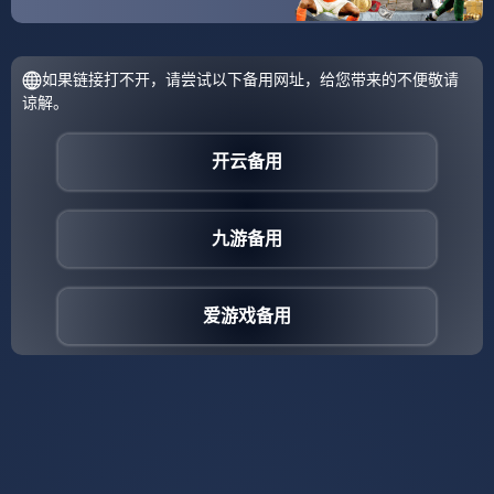
多夫斯基，这位波兰前锋，虽然已非巅峰时期的“进球机器”，
但他丰富的经验、冷静的头脑和关键时刻的大心脏，正是此
刻英格兰队最需要的东西。
登场后的莱万多夫斯基,迅速成为前场进攻的支点，他不再单
纯依赖速度和爆发力，而是用精准的跑位和出色的位置感，
不断撕扯印度队的防线，第78分钟，他在禁区前沿接到队友
的传球，面对三名防守球员的围堵，他没有强行射门，而是
巧妙地将球分给边路插上的队友，后者传中造成印度队禁区
内混乱，最终由英格兰中场球员补射扳平比分，但这个进
球，只是莱万多夫斯基表演的序曲。
真正的高潮出现在伤停补时第3分钟,当所有人都以为比赛将以
平局收场时，英格兰队获得了一个距离球门28米左右的任意
球，站在罚球点前的，是莱万多夫斯基，他深吸一口气，目
光如炬，助跑，起脚，足球划出一道诡异的弧线，越过人