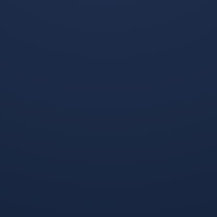
“足球从不相信年龄，只相信准备和信念，我只是做了我应该
做的事。”
这场比赛,之所以被称为“豪门对决”，不仅仅是因为两支球队
的名字，更是因为它展现了足球世界的多元与包容，英格兰
队代表了传统与实力，而印度队则代表了崛起与希望，莱万
多夫斯基的发挥，则让所有人看到：真正的豪门，不仅在于
阵容的豪华，更在于关键时刻有人敢于站出来，用行动书写
传奇。
2026年世界杯的这场经典之战,注定将被无数球迷反复回味，
它不仅是一场胜利，更是一场关于信念、坚持与荣耀的美丽
叙事。