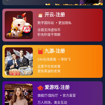
队，作为现代足球的发源地，拥有着深厚的青训体系、顶级
的联赛生态和星光熠熠的阵容，而印度队，尽管近年来通过
大力发展足球基础设施、引入外籍教练和归化球员，取得了
长足进步，但面对欧洲传统强队，依然被视为“黑马”而非“豪
门”，足球的魅力恰恰在于它的不可预测性，当印度队在开场
后展现出惊人的组织纪律性和反击效率时，所有人才意识
到，这绝非一场简单的“强弱对话”。