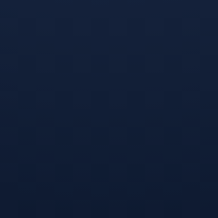
121
次浏览
开云体育在线-世界杯头名之争，泰国黑马奇迹终结，久保建英一剑封喉摩洛哥笑傲群雄
开云官网2026-日耳曼战车碾碎南美劲旅，阿方索·戴维斯闪耀全场，德国完胜乌拉圭开启2026世界杯G组强强对话
开云平台-冰火交锋，哈
开云体育app-冰岛风暴
开云体育入口-波斯铁骑
兰德主宰赛场，2026世
席卷F组，B费掌控节奏
横扫格子军团，魔笛孤
界杯关键战加拿大对阵
引领豪门突围—2026世
掌难鸣难挽狂澜
卡塔尔全纪实
界杯F组关键战全景解析