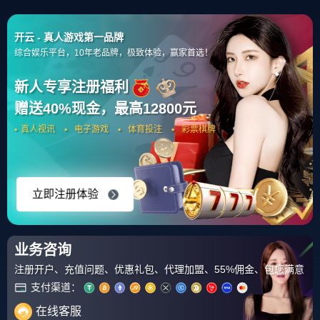
世界杯2026-沙漠之狮与加勒比风暴，卢卡库化身
关键先生，摩洛哥险胜哥斯达黎加
2026-06-22 3:49:12
球星对决
开云美加墨
121
|
0
条评论
2026年7月的一个闷热夜晚,北美大陆某座巨型球场的灯光如白
昼般照亮绿茵，2026世界杯H组第二轮小组赛在此打响，当摩
洛哥的“沙漠之狮”遇上哥斯达黎加的“加勒比风暴”，没有人预
料到，这会是一场足以载入世界杯史册的史诗对决，九十分
钟的激战，是战术的博弈，是意志的较量，更是意志与天赋
的终极碰撞，凭借“小魔兽”罗梅卢·卢卡库在下半场的决定性
表现，摩洛哥以3:2险胜哥斯达黎加，为自己的出线之路铺下
了最坚实的一块基石。