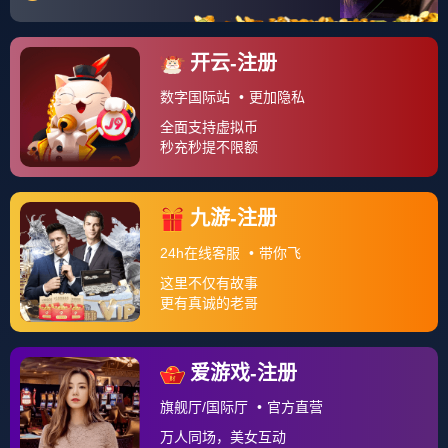
开场哨响,哥斯达黎加并没有选择保守，这支曾经在巴西世界
杯上创造奇迹的球队，用他们标志性的快速反击和极具侵略
性的高位逼抢，打了摩洛哥一个措手不及，第12分钟，哥斯
达黎加前场抢断成功，中场核心特赫达送出直塞，前锋坎贝
尔如鬼魅般插入禁区，一脚低射洞穿了摩洛哥门将布努的十
指关，1:0，哥斯达黎加取得梦幻开局，球场上空爆发出的欢
呼声瞬间淹没了摩洛哥替补席的沉默。