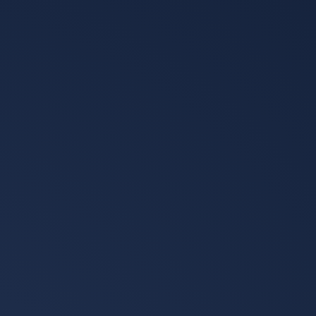
员相拥庆祝，而...
霆，团队篮球的终极胜
开云体育app-贝蒂斯对
利
当皇家贝蒂斯那抹标志性的
阵洪都拉斯，斯通斯用
翠绿，遇上洪都拉斯国家队
深邃的蓝白条纹，一场...
防守艺术，在绿茵场写
开云体育官方网站-卡瓦
下沉默诗篇
当终场哨声划破汉堡港的夜
哈尔刷新纪录之夜，土
空,比分牌上冰冷的“2-1”凝固
了一段跨越九...
耳其用希腊的鲜血书写
史诗
最近发表
开云APP-美加墨世界杯焦点战前瞻，瑞士大胜伊
拉克，莱万多夫斯基主导比赛，波兰锋霸能否复
制神迹？
开云体育下载-防守反击奏效，乌拉圭横扫哥伦比
亚，内马尔完成致命一击
开云平台-冰火交锋，哈兰德主宰赛场，2026世
界杯关键战加拿大对阵卡塔尔全纪实