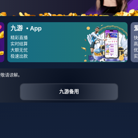
2比1击败英格兰，以小组第一的身份昂首出线，而英格兰队，
汰赛下半区的险境。
美小国球队，世界排名第32位，阵中缺乏顶级球星，小组赛前两
实力远超自己的英格兰，外界普遍认为他们能逼平对手即是胜利
、萨卡，每一个名字都足以让对手胆寒，更关键的是，英格兰只
,甚至有媒体已经开始讨论淘汰赛的对阵形势。
进攻火力，萨卡在右路拿球，面对哥斯达黎加两名防守球员的夹
左脚兜出一记弧线球直挂远角，球速极快，门将塞凯拉奋力扑
，1比0，英格兰取得梦幻开局，萨卡张开双臂奔跑庆祝，看台上
进行。
，2014年巴西世界杯上，他们曾从拥有乌拉圭、意大利、英格
终倒在点球大战，十年过去了，球队核心早已换血,但那股永不放