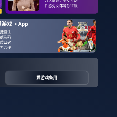
世界杯
尽
MORE>
开云体育下载-防守反击奏效，乌拉圭
07-05
横扫哥伦比亚，内马尔完成致命一击
开云体育登录-蓝衣军团逆转之夜，
，
07-04
2026世界杯A组焦点战，意大利绝杀
乌兹别克斯坦，库尔图瓦主导攻守转
换
开云官网2026-魔幻之夜，登贝莱压
07-04
哨绝杀，厄瓜多尔2-1克罗地亚谱写
2026世界杯C组传奇
开云APP-震惊足坛！2026世界杯E组
07-03
焦点战，泰国2-1力克巴西，吉鲁三
助攻主导比赛
开云下载-2026世界杯历史重演，喀
07-03
麦隆对阵秘鲁，阿方索·戴维斯发挥关
键作用，战术成功